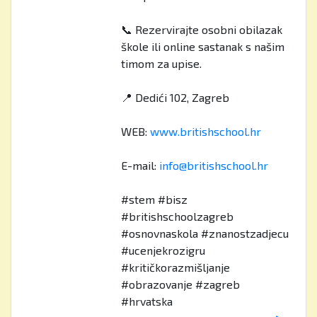
📞 Rezervirajte osobni obilazak
škole ili online sastanak s našim
timom za upise.
📍 Dedići 102, Zagreb
WEB:
www.britishschool.hr
E-mail:
info@britishschool.hr
#stem #bisz
#britishschoolzagreb
#osnovnaskola #znanostzadjecu
#ucenjekrozigru
#kritičkorazmišljanje
#obrazovanje #zagreb
#hrvatska