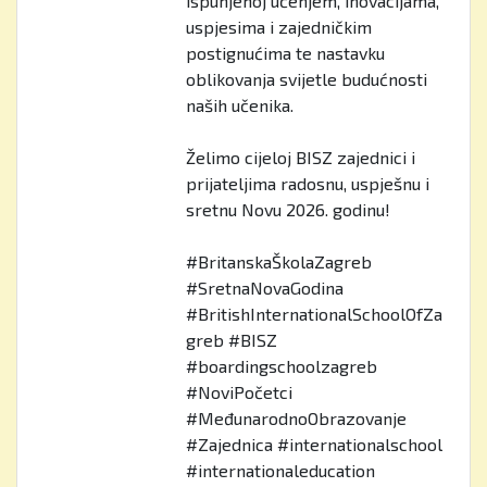
ispunjenoj učenjem, inovacijama,
uspjesima i zajedničkim
postignućima te nastavku
oblikovanja svijetle budućnosti
naših učenika.
Želimo cijeloj BISZ zajednici i
prijateljima radosnu, uspješnu i
sretnu Novu 2026. godinu!
#BritanskaŠkolaZagreb
#SretnaNovaGodina
#BritishInternationalSchoolOfZa
greb #BISZ
#boardingschoolzagreb
#NoviPočetci
#MeđunarodnoObrazovanje
#Zajednica #internationalschool
#internationaleducation