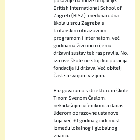
pokazuje da može drugačije.
British International School of
Zagreb (BISZ), međunarodna
škola u srcu Zagreba s
britanskim obrazovnim
programom i internatom, već
godinama živi ono o čemu
državni sustav tek raspravlja. No,
iza ove škole ne stoji korporacija,
fondacija ili država. Već obitelj
Časl sa svojom vizijom.
Razgovaramo s direktorom škole
Tinom Svenom Časlom,
nekadašnjim učenikom, a danas
liderom obrazovne ustanove
koja već 30 godina gradi most
između lokalnog i globalnog
znanja.