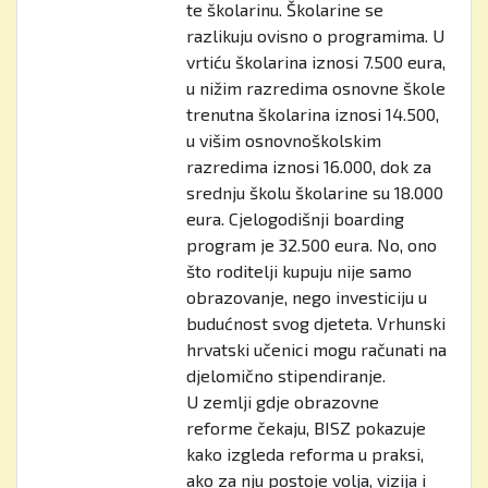
te školarinu. Školarine se
razlikuju ovisno o programima. U
vrtiću školarina iznosi 7.500 eura,
u nižim razredima osnovne škole
trenutna školarina iznosi 14.500,
u višim osnovnoškolskim
razredima iznosi 16.000, dok za
srednju školu školarine su 18.000
eura. Cjelogodišnji boarding
program je 32.500 eura. No, ono
što roditelji kupuju nije samo
obrazovanje, nego investiciju u
budućnost svog djeteta. Vrhunski
hrvatski učenici mogu računati na
djelomično stipendiranje.
U zemlji gdje obrazovne
reforme čekaju, BISZ pokazuje
kako izgleda reforma u praksi,
ako za nju postoje volja, vizija i