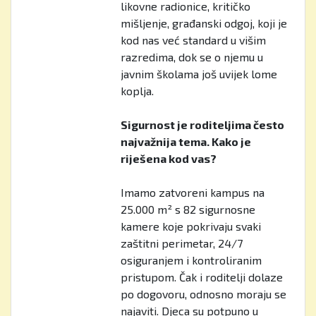
likovne radionice, kritičko
mišljenje, građanski odgoj, koji je
kod nas već standard u višim
razredima, dok se o njemu u
javnim školama još uvijek lome
koplja.
Sigurnost je roditeljima često
najvažnija tema. Kako je
riješena kod vas?
Imamo zatvoreni kampus na
25.000 m² s 82 sigurnosne
kamere koje pokrivaju svaki
zaštitni perimetar, 24/7
osiguranjem i kontroliranim
pristupom. Čak i roditelji dolaze
po dogovoru, odnosno moraju se
najaviti. Djeca su potpuno u