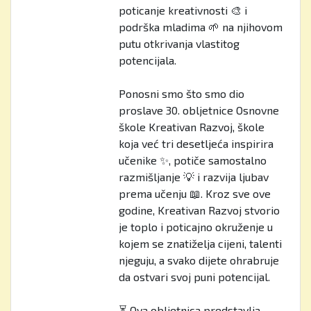
poticanje kreativnosti 🎨 i
podrška mladima 🌱 na njihovom
putu otkrivanja vlastitog
potencijala.
Ponosni smo što smo dio
proslave 30. obljetnice Osnovne
škole Kreativan Razvoj, škole
koja već tri desetljeća inspirira
učenike ✨, potiče samostalno
razmišljanje 💡 i razvija ljubav
prema učenju 📖. Kroz sve ove
godine, Kreativan Razvoj stvorio
je toplo i poticajno okruženje u
kojem se znatiželja cijeni, talenti
njeguju, a svako dijete ohrabruje
da ostvari svoj puni potencijal.
⏳ Ova obljetnica predstavlja