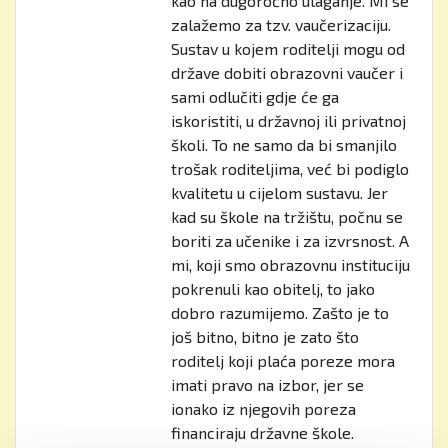
kao na dugoročno ulaganje. Mi se
zalažemo za tzv. vaučerizaciju.
Sustav u kojem roditelji mogu od
države dobiti obrazovni vaučer i
sami odlučiti gdje će ga
iskoristiti, u državnoj ili privatnoj
školi. To ne samo da bi smanjilo
trošak roditeljima, već bi podiglo
kvalitetu u cijelom sustavu. Jer
kad su škole na tržištu, počnu se
boriti za učenike i za izvrsnost. A
mi, koji smo obrazovnu instituciju
pokrenuli kao obitelj, to jako
dobro razumijemo. Zašto je to
još bitno, bitno je zato što
roditelj koji plaća poreze mora
imati pravo na izbor, jer se
ionako iz njegovih poreza
financiraju državne škole.