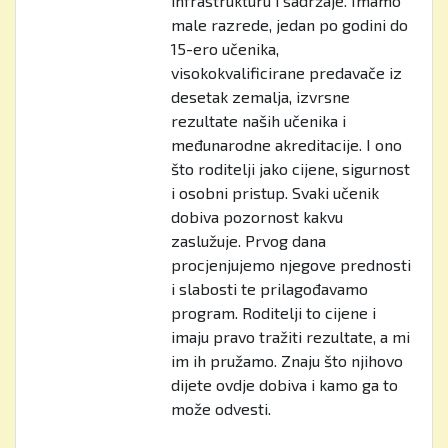
infrastrukturu i sadržaje. Imamo
male razrede, jedan po godini do
15-ero učenika,
visokokvalificirane predavače iz
desetak zemalja, izvrsne
rezultate naših učenika i
međunarodne akreditacije. I ono
što roditelji jako cijene, sigurnost
i osobni pristup. Svaki učenik
dobiva pozornost kakvu
zaslužuje. Prvog dana
procjenjujemo njegove prednosti
i slabosti te prilagođavamo
program. Roditelji to cijene i
imaju pravo tražiti rezultate, a mi
im ih pružamo. Znaju što njihovo
dijete ovdje dobiva i kamo ga to
može odvesti.