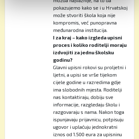
možda najvažnije, na to da
pokazujemo kako se i u Hrvatskoj
može stvoriti škola koja nije
kompromis, već punopravna
međunarodna institucija.
I za kraj – kako izgleda upisni
proces i koliko roditelji moraju
izdvojiti za jednu školsku
godinu?
Glavni upisni rokovi su proljetni i
ljetni, a upisi se vrše tijekom
cijele godine u razredima gdje
ima slobodnih mjesta. Roditelji
nas kontaktiraju, dobiju sve
informacije, razgledaju školu i
razgovaraju s nama. Nakon toga
ispunjavaju prijavnicu, potpisuju
ugovor i uplaćuju jednokratni
iznos od 1.500 eura za upisninu