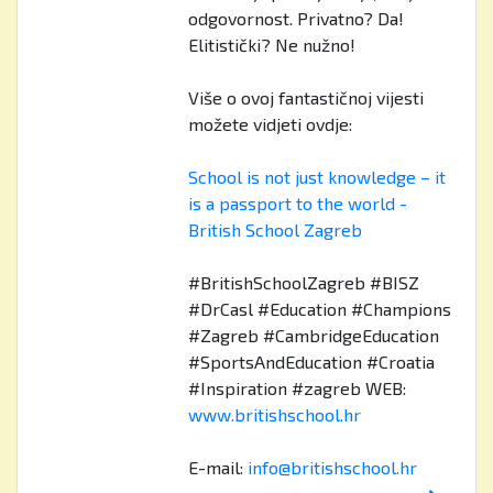
odgovornost. Privatno? Da!
Elitistički? Ne nužno!
Više o ovoj fantastičnoj vijesti
možete vidjeti ovdje:
School is not just knowledge – it
is a passport to the world -
British School Zagreb
#BritishSchoolZagreb #BISZ
#DrCasl #Education #Champions
#Zagreb #CambridgeEducation
#SportsAndEducation #Croatia
#Inspiration #zagreb WEB:
www.britishschool.hr
E-mail:
info@britishschool.hr