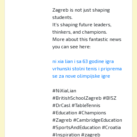
Zagreb is not just shaping
students.
It’s shaping future leaders,
thinkers, and champions.
More about this fantastic news
you can see here:
ni xia lian i sa 63 godine igra
vrhunski stolni tenis i priprema
se za nove olimpijske igre
#NiXiaLian
#BritishSchoolZagreb #BISZ
#DrCasl #TableTennis
#Education #Champions
#Zagreb #CambridgeEducation
#SportsAndEducation #Croatia
#Inspiration #zagreb