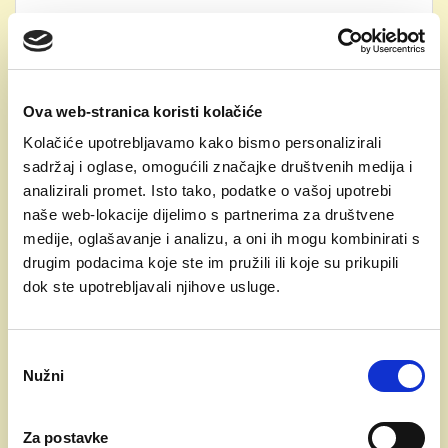
Kako izgleda škola „iznutra”?
Imamo moderne učionice, njih
preko dvadesetak s posebno
Ova web-stranica koristi kolačiće
dizajniranim stolovima i
Kolačiće upotrebljavamo kako bismo personalizirali
stolicama za pravilno sjedenje i
sadržaj i oglase, omogućili značajke društvenih medija i
rasterećenje kralježnice. Imamo
analizirali promet. Isto tako, podatke o vašoj upotrebi
i bazen i teretanu. Laboratorij,
naše web-lokacije dijelimo s partnerima za društvene
likovni studio, informatičku
medije, oglašavanje i analizu, a oni ih mogu kombinirati s
učionicu, veliku i malu sportsku
drugim podacima koje ste im pružili ili koje su prikupili
dvoranu, knjižnicu, kuhinju i
dok ste upotrebljavali njihove usluge.
blagovaonicu. Tu je i
multimedijski prostor sa
zvučnim barijerama kako bi
Odabir
učenici mogli neometano čitati
Nužni
pristanka
knjige tijekom odmora i druženja.
U sklopu internata nalaze se 52
Za postavke
deluxe sobe od 28 m2 s vlastitim