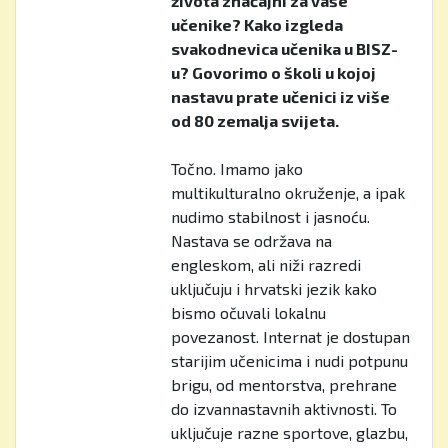
života značajni za vaše
učenike? Kako izgleda
svakodnevica učenika u BISZ-
u? Govorimo o školi u kojoj
nastavu prate učenici iz više
od 80 zemalja svijeta.
Točno. Imamo jako
multikulturalno okruženje, a ipak
nudimo stabilnost i jasnoću.
Nastava se održava na
engleskom, ali niži razredi
uključuju i hrvatski jezik kako
bismo očuvali lokalnu
povezanost. Internat je dostupan
starijim učenicima i nudi potpunu
brigu, od mentorstva, prehrane
do izvannastavnih aktivnosti. To
uključuje razne sportove, glazbu,