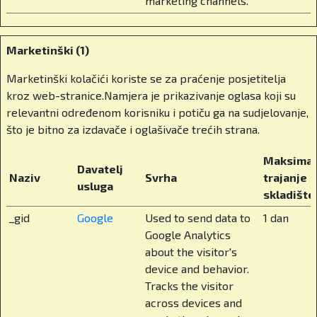
marketing channels.
Kad govorimo o privatnom obrazovanju u
Hrvatskoj, često se nameće pitanje – elitizam
ili alternativa? Što vi kažete na to?
Marketinški (1)
Privatno obrazovanje kod nas prečesto se
Marketinški kolačići koriste se za praćenje posjetitelja
doživljava kao ekskluzivno. Ali ono ne bi moralo
kroz web-stranice.Namjera je prikazivanje oglasa koji su
biti takvo. Treba na njega gledati kao na
relevantni određenom korisniku i potiču ga na sudjelovanje,
dugoročno ulaganje. Mi se zalažemo za tzv.
što je bitno za izdavače i oglašivače trećih strana.
vaučerizaciju. Sustav u kojem roditelji mogu od
države dobiti obrazovni vaučer i sami odlučiti
Maksimal
Davatelj
gdje će ga iskoristiti, u državnoj ili privatnoj školi.
Naziv
Svrha
trajanje
usluga
To ne samo da bi smanjilo trošak roditeljima, već
skladište
bi podiglo kvalitetu u cijelom sustavu. Jer kad su
_gid
Google
Used to send data to
1 dan
škole na tržištu, počnu se boriti za učenike i za
Google Analytics
izvrsnost. A mi, koji smo obrazovnu instituciju
about the visitor's
pokrenuli kao obitelj, to jako dobro razumijemo.
device and behavior.
Zašto je to još bitno, bitno je zato što roditelj koji
Tracks the visitor
plaća poreze mora imati pravo na izbor, jer se
across devices and
ionako iz njegovih poreza financiraju državne