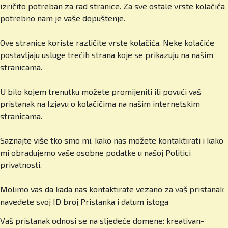
izričito potreban za rad stranice. Za sve ostale vrste kolačića
U čemu se razlikujete u odnosu na druge
potrebno nam je vaše dopuštenje.
škole, i privatne i državne? Što vas izdvaja?
Ove stranice koriste različite vrste kolačića. Neke kolačiće
Prije svega kvaliteta! Sustavno ulažemo u
postavljaju usluge trećih strana koje se prikazuju na našim
profesore, infrastrukturu i sadržaje. Imamo male
stranicama.
razrede, jedan po godini do 15-ero učenika,
visokokvalificirane predavače iz desetak zemalja,
U bilo kojem trenutku možete promijeniti ili povući vaš
izvrsne rezultate naših učenika i međunarodne
pristanak na Izjavu o kolačičima na našim internetskim
akreditacije. I ono što roditelji jako cijene,
stranicama.
sigurnost i osobni pristup. Svaki učenik dobiva
pozornost kakvu zaslužuje. Prvog dana
Saznajte više tko smo mi, kako nas možete kontaktirati i kako
procjenjujemo njegove prednosti i slabosti te
mi obrađujemo vaše osobne podatke u našoj Politici
prilagođavamo program. Roditelji to cijene i
privatnosti.
imaju pravo tražiti rezultate, a mi im ih pružamo.
Znaju što njihovo dijete ovdje dobiva i kamo ga to
Molimo vas da kada nas kontaktirate vezano za vaš pristanak
može odvesti.
navedete svoj ID broj Pristanka i datum istoga
A kamo ga to vodi? Kakve mogućnosti
Vaš pristanak odnosi se na sljedeće domene: kreativan-