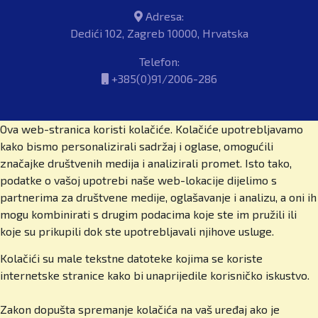
škole kakvu danas vodite?
Adresa:
Dedići 102, Zagreb 10000, Hrvatska
Počeli smo devedesetih, u vrijeme kad je
Telefon:
privatno obrazovanje u Hrvatskoj bilo gotovo pa
+385(0)91/2006-286
oksimoron. Moji roditelji, dr. sc. Martin-Tino Časl
i Zdenka Časl, htjeli su kvalitetno i suvremeno
obrazovanje za mene i odlučili su ga sami
Ova web-stranica koristi kolačiće. Kolačiće upotrebljavamo
stvoriti. Tako je 1995. nastala Osnovna škola
kako bismo personalizirali sadržaj i oglase, omogućili
Kreativan razvoj, najstarija privatna osnovna
značajke društvenih medija i analizirali promet. Isto tako,
škola u Hrvatskoj. Kasnije je došla i gimnazija, a
podatke o vašoj upotrebi naše web-lokacije dijelimo s
2013. pokrenuli smo British International School
partnerima za društvene medije, oglašavanje i analizu, a oni ih
of Zagreb međunarodnu osnovnu školu te 2014. i
mogu kombinirati s drugim podacima koje ste im pružili ili
prvu britansku srednju školu u Zagrebu. Danas
koje su prikupili dok ste upotrebljavali njihove usluge.
imamo sve, od vrtića do srednje škole, internat,
Cambridge International Education program i
Kolačići su male tekstne datoteke kojima se koriste
iznimno raznoliku međunarodnu zajednicu. I dalje
internetske stranice kako bi unaprijedile korisničko iskustvo.
gradimo kroz partnerstva, kurikularne inovacije i
jačanje boarding programa, jedinstvenog u regiji.
Zakon dopušta spremanje kolačića na vaš uređaj ako je