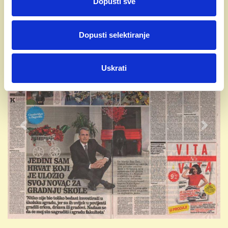
Dopusti sve
Dopusti selektiranje
Izbor iz tiska
Uskrati
Previous
Next
Škola nije samo znanje – to je putovnica
za svijet
Kako je British International School of Zagreb
postala primjer obrazovne izvrsnosti i dom
učenicima iz više od 80 zemalja, otkriva njen
direktor
Tino Sven Časl