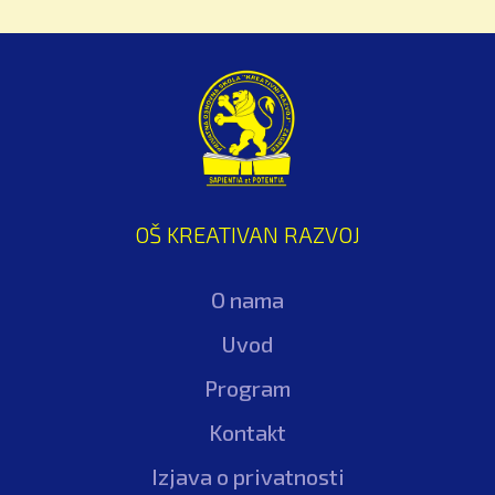
U vremenima kada se domaći obrazovni sustav
još uvijek bori s birokracijom, kurikularnim
reformama i pitanjem sigurnosti u školama,
postoji primjer koji pokazuje da može drugačije.
British International School of Zagreb (BISZ),
međunarodna škola u srcu Zagreba s britanskim
obrazovnim programom i internatom, već
godinama živi ono o čemu državni sustav tek
OŠ KREATIVAN RAZVOJ
raspravlja. No, iza ove škole ne stoji korporacija,
fondacija ili država. Već obitelj Časl sa svojom
O nama
vizijom.
Uvod
Razgovaramo s direktorom škole Tinom Svenom
Časlom, nekadašnjim učenikom, a danas liderom
Program
obrazovne ustanove koja već 30 godina gradi
Kontakt
most između lokalnog i globalnog znanja.
Izjava o privatnosti
Kako je izgledao početak? Što je bila ideja iza