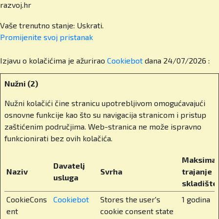
otvarate svojim učenicima?
razvoj.hr
Vaše trenutno stanje: Uskrati.
Naši učenici završavaju školu s Cambridge IGCSE
Promijenite svoj ​​pristanak
i A-level diplomama, koje im otvaraju vrata
sveučilišta u cijelome svijetu. Ponosni smo na
Izjavu o kolačićima je ažurirao
Cookiebot
dana 24/07/2026 :
činjenicu da imamo sto posto upisanih alumnija
na fakultetima koji su bili njihov prvi izbor.
Nužni (2)
Imamo alumne na Harvardu, Cambridgeu, London
School of Economics, Edinburghu, Bocconiju,
Nužni kolačići čine stranicu upotrebljivom omogućavajući
Melbourneu… čak i na Tsinghua Universityju u
osnovne funkcije kao što su navigacija stranicom i pristup
Kini. Škola nije samo znanje – to je putovnica za
zaštićenim područjima. Web-stranica ne može ispravno
svijet.
funkcionirati bez ovih kolačića.
Što konkretno znači Cambridge A-Level
Maksimal
Davatelj
program za učenike?
Naziv
Svrha
trajanje
usluga
skladište
To je međunarodno priznat program koji učenike
CookieCons
Cookiebot
Stores the user's
1 godina
priprema za upise na vrhunska sveučilišta u
ent
cookie consent state
svijetu kao što sam spomenuo. Učenici u višim