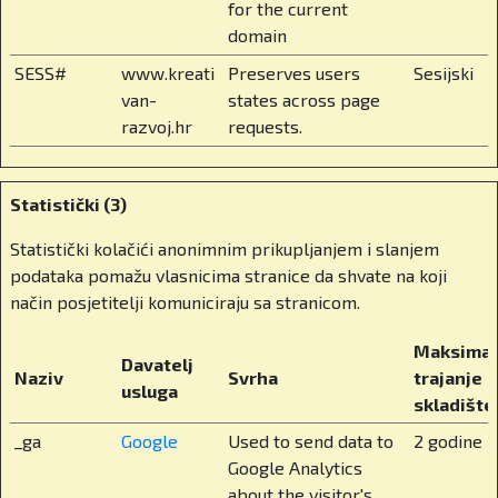
for the current
razredima biraju tri do četiri predmeta prema
domain
vlastitim interesima i karijernim ambicijama.
Dobivaju međunarodno obrazovanje bez odlaska
SESS#
www.kreati
Preserves users
Sesijski
od doma, bez odlaska u inozemstvo.
van-
states across page
razvoj.hr
requests.
Koji su još elementi školskog života značajni
za vaše učenike? Kako izgleda svakodnevica
Statistički (3)
učenika u BISZ-u? Govorimo o školi u kojoj
nastavu prate učenici iz više od 80 zemalja
Statistički kolačići anonimnim prikupljanjem i slanjem
svijeta.
podataka pomažu vlasnicima stranice da shvate na koji
način posjetitelji komuniciraju sa stranicom.
Točno. Imamo jako multikulturalno okruženje, a
ipak nudimo stabilnost i jasnoću. Nastava se
Maksimal
Davatelj
održava na engleskom, ali niži razredi uključuju i
Naziv
Svrha
trajanje
usluga
hrvatski jezik kako bismo očuvali lokalnu
skladište
povezanost. Internat je dostupan starijim
_ga
Google
Used to send data to
2 godine
učenicima i nudi potpunu brigu, od mentorstva,
Google Analytics
prehrane do izvannastavnih aktivnosti. To
about the visitor's
uključuje razne sportove, glazbu, likovne