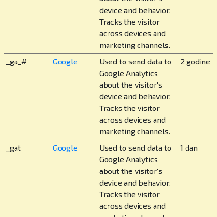
device and behavior.
radionice, kritičko mišljenje, građanski odgoj, koji
Tracks the visitor
je kod nas već standard u višim razredima, dok se
across devices and
o njemu u javnim školama još uvijek lome koplja.
marketing channels.
Sigurnost je roditeljima često najvažnija
_ga_#
Google
Used to send data to
2 godine
tema. Kako je riješena kod vas?
Google Analytics
about the visitor's
Imamo zatvoreni kampus na 25.000 m² s 82
device and behavior.
sigurnosne kamere koje pokrivaju svaki zaštitni
Tracks the visitor
perimetar, 24/7 osiguranjem i kontroliranim
across devices and
pristupom. Čak i roditelji dolaze po dogovoru,
marketing channels.
odnosno moraju se najaviti. Djeca su potpuno u
_gat
Google
Used to send data to
1 dan
sigurnom i nadziranom okruženju. Ali sigurnost
Google Analytics
za nas nije samo fizička, zaključana vrata i
about the visitor's
protokoli, ona znači i emocionalnu podršku, jasno
device and behavior.
definirana pravila, stručno osoblje i otvorenu
Tracks the visitor
komunikaciju.
across devices and