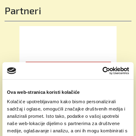
koji funkcionira svijet oko njih kroz zanimljiva i
Partneri
praktična iskustva učenja.
Kroz eksperimente, istraživanja i rješavanje
problema učenici razvijaju:
🔍 Znatiželju i istraživački duh
💡 Istraživanje i eksperimentiranje
💡 Kritičko razmišljanje i rješavanje problema
💡 Komunikaciju i suradnju
Znanost je mnogo više od činjenica i formula –
ona razvija samopouzdane, kreativne i
odgovorne mlade ljude spremne istraživati,
Ova web-stranica koristi kolačiće
inovirati i stvarati pozitivne promjene.
Kolačiće upotrebljavamo kako bismo personalizirali
sadržaj i oglase, omogućili značajke društvenih medija i
✨ Otkrij danas. Stvori sutra.
analizirali promet. Isto tako, podatke o vašoj upotrebi
🌟 Pridružite se zajednici koja njeguje znatiželju,
naše web-lokacije dijelimo s partnerima za društvene
Kalendar
potiče ambiciju i vodi prema uspjehu.
medije, oglašavanje i analizu, a oni ih mogu kombinirati s