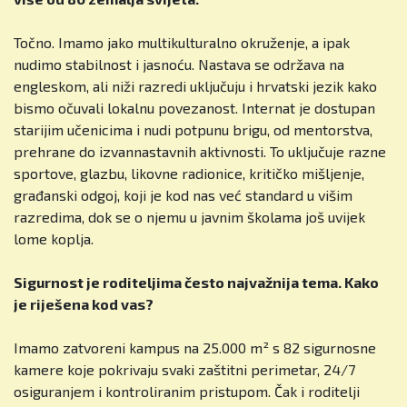
Točno. Imamo jako multikulturalno okruženje, a ipak
nudimo stabilnost i jasnoću. Nastava se održava na
engleskom, ali niži razredi uključuju i hrvatski jezik kako
bismo očuvali lokalnu povezanost. Internat je dostupan
starijim učenicima i nudi potpunu brigu, od mentorstva,
prehrane do izvannastavnih aktivnosti. To uključuje razne
sportove, glazbu, likovne radionice, kritičko mišljenje,
građanski odgoj, koji je kod nas već standard u višim
razredima, dok se o njemu u javnim školama još uvijek
lome koplja.
Sigurnost je roditeljima često najvažnija tema. Kako
je riješena kod vas?
Imamo zatvoreni kampus na 25.000 m² s 82 sigurnosne
kamere koje pokrivaju svaki zaštitni perimetar, 24/7
osiguranjem i kontroliranim pristupom. Čak i roditelji