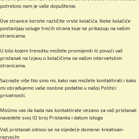
U čemu se razlikujete u odnosu na druge
potrebno nam je vaše dopuštenje.
škole, i privatne i državne? Što vas izdvaja?
Ove stranice koriste različite vrste kolačića. Neke kolačiće
Prije svega kvaliteta! Sustavno ulažemo u
postavljaju usluge trećih strana koje se prikazuju na našim
profesore, infrastrukturu i sadržaje. Imamo male
stranicama.
razrede, jedan po godini do 15-ero učenika,
visokokvalificirane predavače iz desetak zemalja,
U bilo kojem trenutku možete promijeniti ili povući vaš
izvrsne rezultate naših učenika i međunarodne
pristanak na Izjavu o kolačičima na našim internetskim
akreditacije. I ono što roditelji jako cijene,
stranicama.
sigurnost i osobni pristup. Svaki učenik dobiva
pozornost kakvu zaslužuje. Prvog dana
Saznajte više tko smo mi, kako nas možete kontaktirati i kako
procjenjujemo njegove prednosti i slabosti te
mi obrađujemo vaše osobne podatke u našoj Politici
prilagođavamo program. Roditelji to cijene i
privatnosti.
imaju pravo tražiti rezultate, a mi im ih pružamo.
Znaju što njihovo dijete ovdje dobiva i kamo ga to
Molimo vas da kada nas kontaktirate vezano za vaš pristanak
može odvesti.
navedete svoj ID broj Pristanka i datum istoga
Vaš pristanak odnosi se na sljedeće domene: kreativan-
A kamo ga to vodi? Kakve mogućnosti
razvoj.hr
otvarate svojim učenicima?