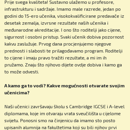
Prije svega kvaliteta! Sustavno ulažemo u profesore,
infrastrukturu i sadržaje. Imamo male razrede, jedan po
godini do 15-ero učenika, visokokvalificirane predavače iz
desetak zemalja, izvrsne rezultate naših učenika i
međunarodne akreditacije. I ono što roditelji jako cijene,
sigurnost i osobni pristup. Svaki učenik dobiva pozornost
kakvu zaslužuje. Prvog dana procjenjujemo njegove
prednosti i slabosti te prilagođavamo program. Roditelji
to cijene i imaju pravo tražiti rezultate, a mi im ih
pružamo. Znaju što njihovo dijete ovdje dobiva i kamo ga
to može odvesti.
A kamo ga to vodi? Kakve mogućnosti otvarate svojim
učenicima?
Naši učenici završavaju školu s Cambridge IGCSE i A-level
diplomama, koje im otvaraju vrata sveučilišta u cijelome
svijetu. Ponosni smo na činjenicu da imamo sto posto
upisanih alumnija na fakultetima koji su bili njihov prvi