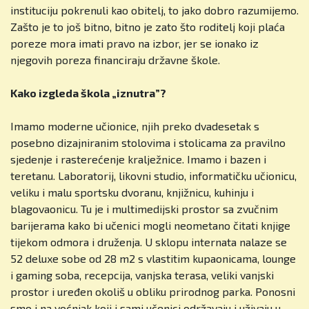
instituciju pokrenuli kao obitelj, to jako dobro razumijemo.
Zašto je to još bitno, bitno je zato što roditelj koji plaća
poreze mora imati pravo na izbor, jer se ionako iz
njegovih poreza financiraju državne škole.
Kako izgleda škola „iznutra”?
Imamo moderne učionice, njih preko dvadesetak s
posebno dizajniranim stolovima i stolicama za pravilno
sjedenje i rasterećenje kralježnice. Imamo i bazen i
teretanu. Laboratorij, likovni studio, informatičku učionicu,
veliku i malu sportsku dvoranu, knjižnicu, kuhinju i
blagovaonicu. Tu je i multimedijski prostor sa zvučnim
barijerama kako bi učenici mogli neometano čitati knjige
tijekom odmora i druženja. U sklopu internata nalaze se
52 deluxe sobe od 28 m2 s vlastitim kupaonicama, lounge
i gaming soba, recepcija, vanjska terasa, veliki vanjski
prostor i uređen okoliš u obliku prirodnog parka. Ponosni
smo i na voćnjak koji i sami učenici održavaju i uživaju u