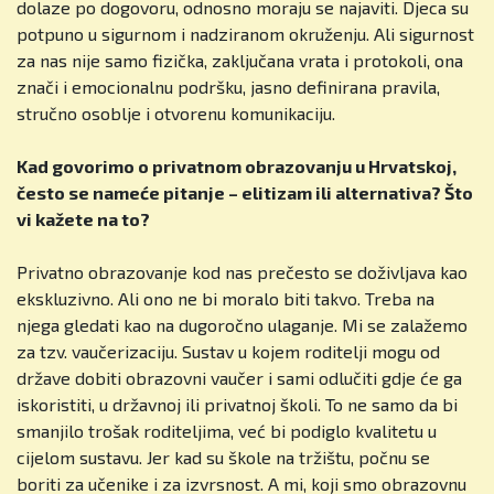
dolaze po dogovoru, odnosno moraju se najaviti. Djeca su
potpuno u sigurnom i nadziranom okruženju. Ali sigurnost
za nas nije samo fizička, zaključana vrata i protokoli, ona
znači i emocionalnu podršku, jasno definirana pravila,
stručno osoblje i otvorenu komunikaciju.
Kad govorimo o privatnom obrazovanju u Hrvatskoj,
često se nameće pitanje – elitizam ili alternativa? Što
vi kažete na to?
Privatno obrazovanje kod nas prečesto se doživljava kao
ekskluzivno. Ali ono ne bi moralo biti takvo. Treba na
njega gledati kao na dugoročno ulaganje. Mi se zalažemo
za tzv. vaučerizaciju. Sustav u kojem roditelji mogu od
države dobiti obrazovni vaučer i sami odlučiti gdje će ga
iskoristiti, u državnoj ili privatnoj školi. To ne samo da bi
smanjilo trošak roditeljima, već bi podiglo kvalitetu u
cijelom sustavu. Jer kad su škole na tržištu, počnu se
boriti za učenike i za izvrsnost. A mi, koji smo obrazovnu