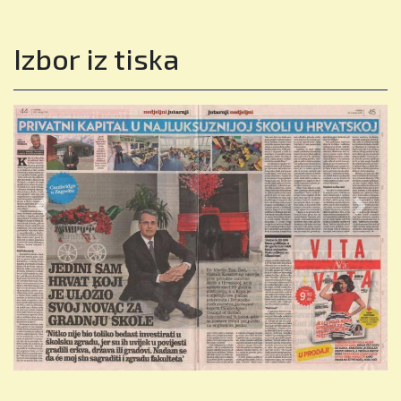
Izbor iz tiska
Previous
Next
Škola nije samo znanje – to je putovnica
za svijet
Kako je British International School of Zagreb
postala primjer obrazovne izvrsnosti i dom
učenicima iz više od 80 zemalja, otkriva njen
direktor
Tino Sven Časl