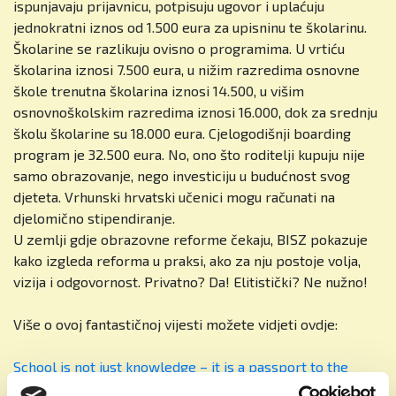
ispunjavaju prijavnicu, potpisuju ugovor i uplaćuju
jednokratni iznos od 1.500 eura za upisninu te školarinu.
Školarine se razlikuju ovisno o programima. U vrtiću
školarina iznosi 7.500 eura, u nižim razredima osnovne
škole trenutna školarina iznosi 14.500, u višim
osnovnoškolskim razredima iznosi 16.000, dok za srednju
školu školarine su 18.000 eura. Cjelogodišnji boarding
program je 32.500 eura. No, ono što roditelji kupuju nije
samo obrazovanje, nego investiciju u budućnost svog
djeteta. Vrhunski hrvatski učenici mogu računati na
djelomično stipendiranje.
U zemlji gdje obrazovne reforme čekaju, BISZ pokazuje
kako izgleda reforma u praksi, ako za nju postoje volja,
vizija i odgovornost. Privatno? Da! Elitistički? Ne nužno!
Više o ovoj fantastičnoj vijesti možete vidjeti ovdje:
School is not just knowledge – it is a passport to the
world - British School Zagreb