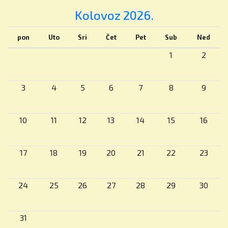
📢 Upisi su otvoreni.
Kolovoz 2026.
📞 Rezervirajte osobni obilazak škole ili online
pon
Uto
Sri
Čet
Pet
Sub
Ned
sastanak s našim timom za upise.
1
2
📍 Dedići 102, Zagreb
3
4
5
6
7
8
9
WEB:
www.britishschool.hr
E-mail:
info@britishschool.hr
10
11
12
13
14
15
16
#stem #bisz #britishschoolzagreb
#osnovnaskola #znanostzadjecu
17
18
19
20
21
22
23
#ucenjekrozigru #kritičkorazmišljanje
#obrazovanje #zagreb #hrvatska
24
25
26
27
28
29
30
Pročitaj više
31