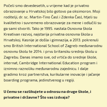
Počeli smo devedesetih, u vrijeme kad je privatno
obrazovanje u Hrvatskoj bilo gotovo pa oksimoron. Moji
roditelji, dr. sc. Martin-Tino Časl i Zdenka Časl, htjeli su
kvalitetno i suvremeno obrazovanje za mene i odlučili su
ga sami stvoriti. Tako je 1995. nastala Osnovna škola
Kreativan razvoj, najstarija privatna osnovna škola u
Hrvatskoj. Kasnije je došla i gimnazija, a 2013. pokrenuli
smo British International School of Zagreb međunarodnu
osnovnu školu te 2014. i prvu britansku srednju školu u
Zagrebu. Danas imamo sve, od vrtića do srednje škole,
internat, Cambridge International Education program i
iznimno raznoliku međunarodnu zajednicu. I dalje
gradimo kroz partnerstva, kurikularne inovacije i jačanje
boarding programa, jedinstvenog u regiji.
U čemu se razlikujete u odnosu na druge škole, i
privatne i državne? Što vas izdvaja?