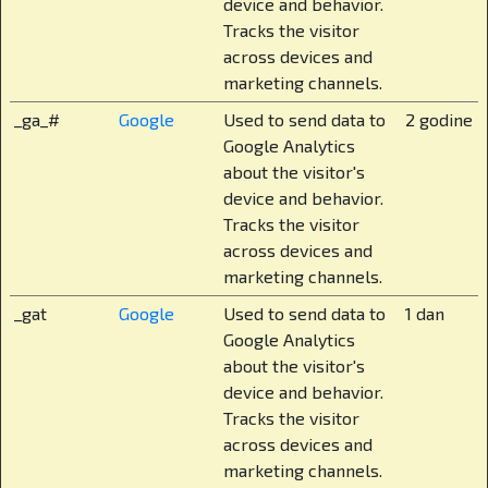
device and behavior.
radionice, kritičko mišljenje, građanski odgoj, koji
Tracks the visitor
je kod nas već standard u višim razredima, dok se
across devices and
o njemu u javnim školama još uvijek lome koplja.
marketing channels.
Sigurnost je roditeljima često najvažnija
_ga_#
Google
Used to send data to
2 godine
tema. Kako je riješena kod vas?
Google Analytics
about the visitor's
Imamo zatvoreni kampus na 25.000 m² s 82
device and behavior.
sigurnosne kamere koje pokrivaju svaki zaštitni
Tracks the visitor
perimetar, 24/7 osiguranjem i kontroliranim
across devices and
pristupom. Čak i roditelji dolaze po dogovoru,
marketing channels.
odnosno moraju se najaviti. Djeca su potpuno u
_gat
Google
Used to send data to
1 dan
sigurnom i nadziranom okruženju. Ali sigurnost
Google Analytics
za nas nije samo fizička, zaključana vrata i
about the visitor's
protokoli, ona znači i emocionalnu podršku, jasno
device and behavior.
definirana pravila, stručno osoblje i otvorenu
Tracks the visitor
komunikaciju.
across devices and
marketing channels.
Kad govorimo o privatnom obrazovanju u