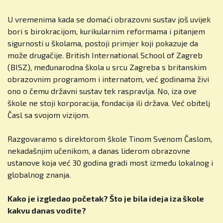
U vremenima kada se domaći obrazovni sustav još uvijek
bori s birokracijom, kurikularnim reformama i pitanjem
sigurnosti u školama, postoji primjer koji pokazuje da
može drugačije. British International School of Zagreb
(BISZ), međunarodna škola u srcu Zagreba s britanskim
obrazovnim programom i internatom, već godinama živi
ono o čemu državni sustav tek raspravlja. No, iza ove
škole ne stoji korporacija, fondacija ili država. Već obitelj
Časl sa svojom vizijom.
Razgovaramo s direktorom škole Tinom Svenom Časlom,
nekadašnjim učenikom, a danas liderom obrazovne
ustanove koja već 30 godina gradi most između lokalnog i
globalnog znanja.
Kako je izgledao početak? Što je bila ideja iza škole
kakvu danas vodite?