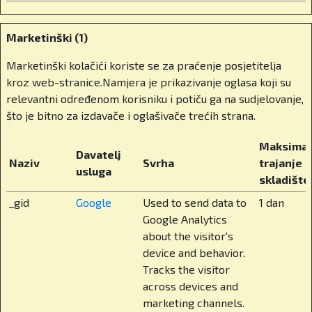
Hrvatskoj, često se nameće pitanje – elitizam
ili alternativa? Što vi kažete na to?
Marketinški (1)
Privatno obrazovanje kod nas prečesto se
Marketinški kolačići koriste se za praćenje posjetitelja
doživljava kao ekskluzivno. Ali ono ne bi moralo
kroz web-stranice.Namjera je prikazivanje oglasa koji su
biti takvo. Treba na njega gledati kao na
relevantni određenom korisniku i potiču ga na sudjelovanje,
dugoročno ulaganje. Mi se zalažemo za tzv.
što je bitno za izdavače i oglašivače trećih strana.
vaučerizaciju. Sustav u kojem roditelji mogu od
Maksimal
države dobiti obrazovni vaučer i sami odlučiti
Davatelj
Naziv
Svrha
trajanje
gdje će ga iskoristiti, u državnoj ili privatnoj školi.
usluga
skladište
To ne samo da bi smanjilo trošak roditeljima, već
bi podiglo kvalitetu u cijelom sustavu. Jer kad su
_gid
Google
Used to send data to
1 dan
škole na tržištu, počnu se boriti za učenike i za
Google Analytics
izvrsnost. A mi, koji smo obrazovnu instituciju
about the visitor's
pokrenuli kao obitelj, to jako dobro razumijemo.
device and behavior.
Zašto je to još bitno, bitno je zato što roditelj koji
Tracks the visitor
plaća poreze mora imati pravo na izbor, jer se
across devices and
ionako iz njegovih poreza financiraju državne
marketing channels.