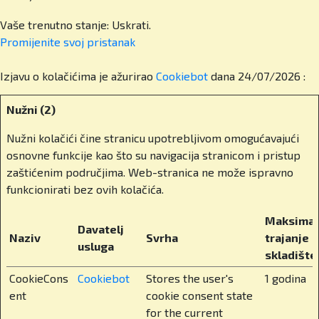
Vaše trenutno stanje: Uskrati.
Naši učenici završavaju školu s Cambridge IGCSE
Promijenite svoj ​​pristanak
i A-level diplomama, koje im otvaraju vrata
sveučilišta u cijelome svijetu. Ponosni smo na
Izjavu o kolačićima je ažurirao
Cookiebot
dana 24/07/2026 :
činjenicu da imamo sto posto upisanih alumnija
na fakultetima koji su bili njihov prvi izbor.
Nužni (2)
Imamo alumne na Harvardu, Cambridgeu, London
School of Economics, Edinburghu, Bocconiju,
Nužni kolačići čine stranicu upotrebljivom omogućavajući
Melbourneu… čak i na Tsinghua Universityju u
osnovne funkcije kao što su navigacija stranicom i pristup
Kini. Škola nije samo znanje – to je putovnica za
zaštićenim područjima. Web-stranica ne može ispravno
svijet.
funkcionirati bez ovih kolačića.
Što konkretno znači Cambridge A-Level
Maksimal
Davatelj
program za učenike?
Naziv
Svrha
trajanje
usluga
skladište
To je međunarodno priznat program koji učenike
CookieCons
Cookiebot
Stores the user's
1 godina
priprema za upise na vrhunska sveučilišta u
ent
cookie consent state
svijetu kao što sam spomenuo. Učenici u višim
for the current