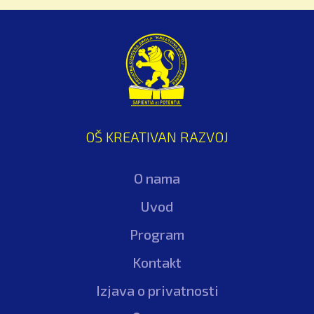
U vremenima kada se domaći obrazovni sustav
još uvijek bori s birokracijom, kurikularnim
reformama i pitanjem sigurnosti u školama,
postoji primjer koji pokazuje da može drugačije.
British International School of Zagreb (BISZ),
međunarodna škola u srcu Zagreba s britanskim
obrazovnim programom i internatom, već
godinama živi ono o čemu državni sustav tek
OŠ KREATIVAN RAZVOJ
raspravlja. No, iza ove škole ne stoji korporacija,
fondacija ili država. Već obitelj Časl sa svojom
O nama
vizijom.
Uvod
Razgovaramo s direktorom škole Tinom Svenom
Časlom, nekadašnjim učenikom, a danas liderom
Program
obrazovne ustanove koja već 30 godina gradi
Kontakt
most između lokalnog i globalnog znanja.
Izjava o privatnosti
Kako je izgledao početak? Što je bila ideja iza