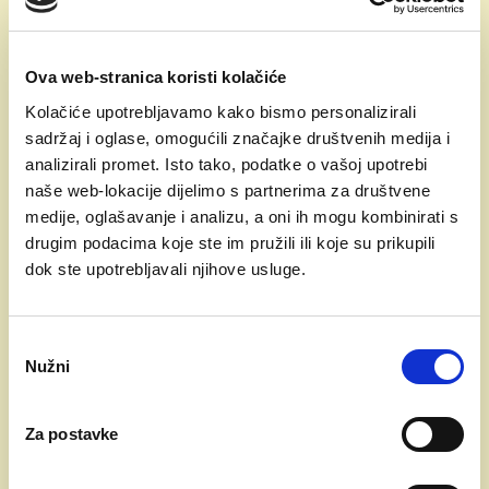
#BritishSchoolZagreb #BISZ #DrCasl #Education
#Champions #Zagreb #CambridgeEducation
Ova web-stranica koristi kolačiće
#SportsAndEducation #Croatia #Inspiration #zagreb
Kolačiće upotrebljavamo kako bismo personalizirali
WEB:
www.britishschool.hr
sadržaj i oglase, omogućili značajke društvenih medija i
analizirali promet. Isto tako, podatke o vašoj upotrebi
E-mail:
info@britishschool.hr
naše web-lokacije dijelimo s partnerima za društvene
medije, oglašavanje i analizu, a oni ih mogu kombinirati s
Vijesti
drugim podacima koje ste im pružili ili koje su prikupili
dok ste upotrebljavali njihove usluge.
Odabir
Nužni
pristanka
Za postavke