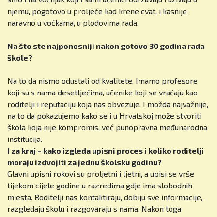
njemu, pogotovo u proljeće kad krene cvat, i kasnije
naravno u voćkama, u plodovima rada.
Na što ste najponosniji nakon gotovo 30 godina rada
škole?
Na to da nismo odustali od kvalitete. Imamo profesore
koji su s nama desetljećima, učenike koji se vraćaju kao
roditelji i reputaciju koja nas obvezuje. I možda najvažnije,
na to da pokazujemo kako se i u Hrvatskoj može stvoriti
škola koja nije kompromis, već punopravna međunarodna
institucija.
I za kraj – kako izgleda upisni proces i koliko roditelji
moraju izdvojiti za jednu školsku godinu?
Glavni upisni rokovi su proljetni i ljetni, a upisi se vrše
tijekom cijele godine u razredima gdje ima slobodnih
mjesta. Roditelji nas kontaktiraju, dobiju sve informacije,
razgledaju školu i razgovaraju s nama. Nakon toga