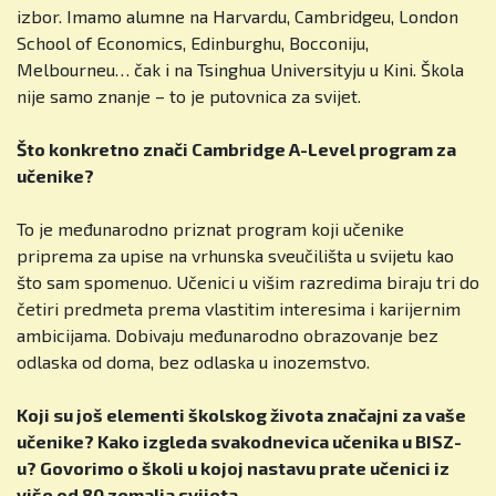
izbor. Imamo alumne na Harvardu, Cambridgeu, London
School of Economics, Edinburghu, Bocconiju,
Melbourneu… čak i na Tsinghua Universityju u Kini. Škola
nije samo znanje – to je putovnica za svijet.
Što konkretno znači Cambridge A-Level program za
učenike?
To je međunarodno priznat program koji učenike
priprema za upise na vrhunska sveučilišta u svijetu kao
što sam spomenuo. Učenici u višim razredima biraju tri do
četiri predmeta prema vlastitim interesima i karijernim
ambicijama. Dobivaju međunarodno obrazovanje bez
odlaska od doma, bez odlaska u inozemstvo.
Koji su još elementi školskog života značajni za vaše
učenike? Kako izgleda svakodnevica učenika u BISZ-
u? Govorimo o školi u kojoj nastavu prate učenici iz
više od 80 zemalja svijeta.