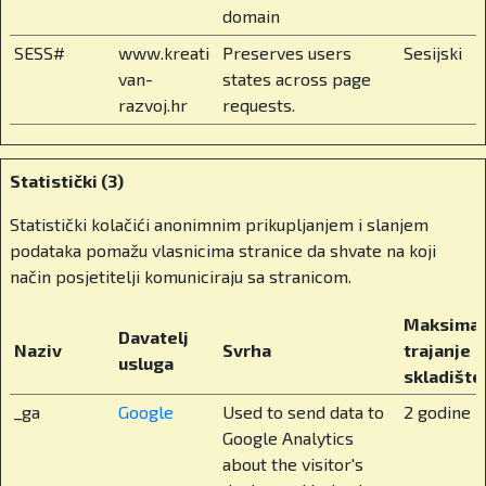
razredima biraju tri do četiri predmeta prema
domain
vlastitim interesima i karijernim ambicijama.
SESS#
www.kreati
Preserves users
Sesijski
Dobivaju međunarodno obrazovanje bez odlaska
van-
states across page
od doma, bez odlaska u inozemstvo.
razvoj.hr
requests.
Koji su još elementi školskog života značajni
za vaše učenike? Kako izgleda svakodnevica
Statistički (3)
učenika u BISZ-u? Govorimo o školi u kojoj
nastavu prate učenici iz više od 80 zemalja
Statistički kolačići anonimnim prikupljanjem i slanjem
svijeta.
podataka pomažu vlasnicima stranice da shvate na koji
način posjetitelji komuniciraju sa stranicom.
Točno. Imamo jako multikulturalno okruženje, a
ipak nudimo stabilnost i jasnoću. Nastava se
Maksimal
Davatelj
održava na engleskom, ali niži razredi uključuju i
Naziv
Svrha
trajanje
usluga
hrvatski jezik kako bismo očuvali lokalnu
skladište
povezanost. Internat je dostupan starijim
_ga
Google
Used to send data to
2 godine
učenicima i nudi potpunu brigu, od mentorstva,
Google Analytics
prehrane do izvannastavnih aktivnosti. To
about the visitor's
uključuje razne sportove, glazbu, likovne