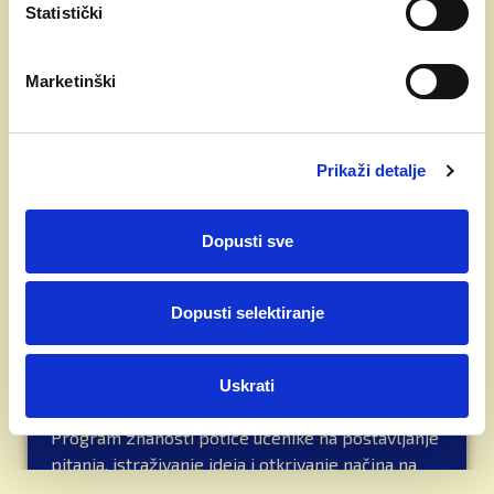
Statistički
Marketinški
Prikaži detalje
Dopusti sve
✨ PROGRAM ZNANOSTI u Britanskoj
Dopusti selektiranje
školi Zagreb ✨
Znatiželja je početak svakog učenja!
Uskrati
U Britanskoj međunarodnoj školi Zagreb naš
Program znanosti potiče učenike na postavljanje
pitanja, istraživanje ideja i otkrivanje načina na
koji funkcionira svijet oko njih kroz zanimljiva i