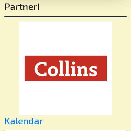
Partneri
praktična iskustva učenja.
Kroz eksperimente, istraživanja i rješavanje
problema učenici razvijaju:
🔍 Znatiželju i istraživački duh
💡 Istraživanje i eksperimentiranje
💡 Kritičko razmišljanje i rješavanje problema
💡 Komunikaciju i suradnju
Znanost je mnogo više od činjenica i formula –
ona razvija samopouzdane, kreativne i
odgovorne mlade ljude spremne istraživati,
inovirati i stvarati pozitivne promjene.
✨ Otkrij danas. Stvori sutra.
🌟 Pridružite se zajednici koja njeguje znatiželju,
Kalendar
potiče ambiciju i vodi prema uspjehu.