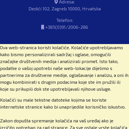
škole kakvu danas vodite?
Adresa:
Dedići 102, Zagreb 10000, Hrvatska
Počeli smo devedesetih, u vrijeme kad je
Telefon:
privatno obrazovanje u Hrvatskoj bilo gotovo pa
+385(0)91/2006-286
oksimoron. Moji roditelji, dr. sc. Martin-Tino Časl
i Zdenka Časl, htjeli su kvalitetno i suvremeno
obrazovanje za mene i odlučili su ga sami
Ova web-stranica koristi kolačiće. Kolačiće upotrebljavamo
stvoriti. Tako je 1995. nastala Osnovna škola
kako bismo personalizirali sadržaj i oglase, omogućili
Kreativan razvoj, najstarija privatna osnovna
značajke društvenih medija i analizirali promet. Isto tako,
škola u Hrvatskoj. Kasnije je došla i gimnazija, a
podatke o vašoj upotrebi naše web-lokacije dijelimo s
2013. pokrenuli smo British International School
partnerima za društvene medije, oglašavanje i analizu, a oni ih
of Zagreb međunarodnu osnovnu školu te 2014. i
mogu kombinirati s drugim podacima koje ste im pružili ili
prvu britansku srednju školu u Zagrebu. Danas
koje su prikupili dok ste upotrebljavali njihove usluge.
imamo sve, od vrtića do srednje škole, internat,
Cambridge International Education program i
Kolačići su male tekstne datoteke kojima se koriste
iznimno raznoliku međunarodnu zajednicu. I dalje
internetske stranice kako bi unaprijedile korisničko iskustvo.
gradimo kroz partnerstva, kurikularne inovacije i
jačanje boarding programa, jedinstvenog u regiji.
Zakon dopušta spremanje kolačića na vaš uređaj ako je
izričito potreban za rad stranice. Za sve ostale vrste kolačića